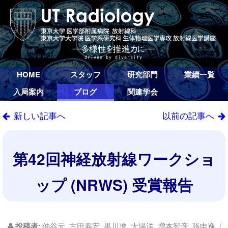
HOME
スタッフ
研究部門
業績一覧
入局案内
ブログ
関連学会
新しい記事へ
以前の記事へ
第42回神経放射線ワークショ
ップ (NRWS) 受賞報告
投稿者:
仲谷元, 古田寿宏, 黒川遼, 大場洋, 増本智彦, 張申逸 /