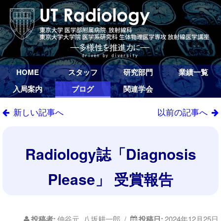
HOME
スタッフ
研究部門
業績一覧
入局案内
ブログ
関連学会
新しい記事へ
以前の記事へ
Radiology誌「Diagnosis
Please」 受賞報告
投稿者:
仲谷元, 八坂耕一郎 /
投稿日:
2024年12月25日