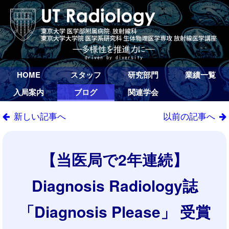
HOME
スタッフ
研究部門
業績一覧
入局案内
ブログ
関連学会
新しい記事へ
以前の記事へ
【当医局で2年連続】
Diagnosis Radiology誌
「Diagnosis Please」 受賞