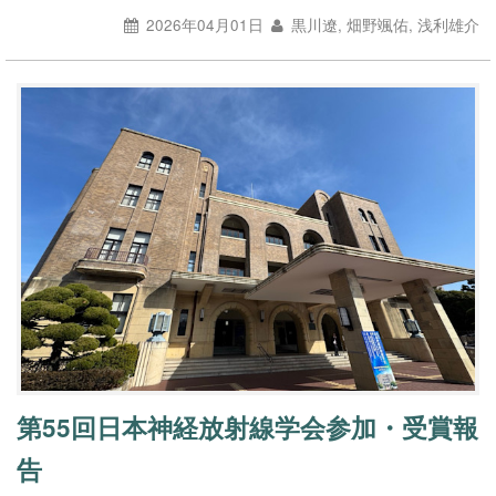
2026年04月01日
黒川遼, 畑野颯佑, 浅利雄介
第55回日本神経放射線学会参加・受賞報
告