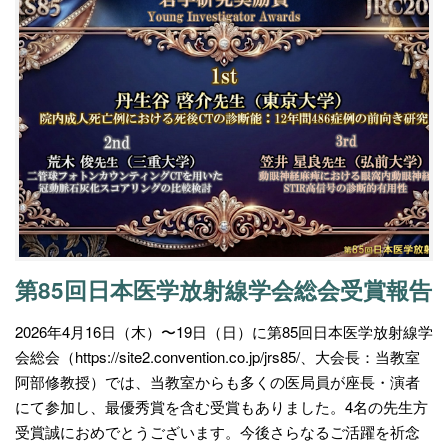
第85回日本医学放射線学会総会受賞報告
2026年4月16日（木）〜19日（日）に第85回日本医学放射線学
会総会（https://site2.convention.co.jp/jrs85/、大会長：当教室
阿部修教授）では、当教室からも多くの医局員が座長・演者
にて参加し、最優秀賞を含む受賞もありました。4名の先生方
受賞誠におめでとうございます。今後さらなるご活躍を祈念